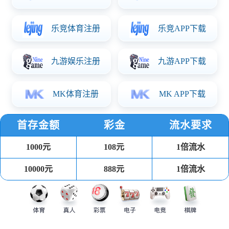
利用系统漏洞干扰平台正常运行
从事未经授权的宣传、引流或推广行为
五、知识产权声明
ky开云体育官网平台的所有内容（含图像、数据、结构设计、源代码
等）均为平台或其授权方合法所有。用户不得擅自使用、传播或改编
平台资料。
六、免责声明
本平台所提供的数据和信息均为参考用途，不对用户因依赖该等信息
所产生的后果承担法律责任。
七、协议修改