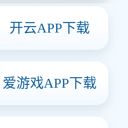
下一篇：
郑钦文草场适应期胜率仅55%，温网
4