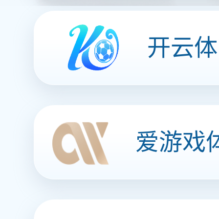
上一篇：
王艺迪近三个月反手得分率下滑明…
热榜精选
#1
#2