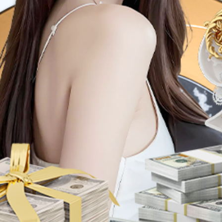
一变阵，既是对上轮防守失误的纠偏，也寄望于用更年轻的冲击
命，门将位置迎来新考验
骏凌的两次出击失误直接导致球队被扳平，赛后招致多方批评。
李昊。这位23岁的守门员在近期联赛中表现稳健，反应速度与
国足后防线将得到一道更活跃的屏障。其优势在于对高空球的控
于应对新加坡队擅长的快速反击至关重要。此外，李昊与后防线
蒋光太、朱辰杰的联防配合时间尚短。
栋领衔，青春风暴冲击防线
放弃了此前依赖武磊回撤接应的打法，改由韦世豪和王钰栋两名
切射门是国足撕开密集防守的利器，其近两场世预赛均贡献关键
亚洲杯预选赛的出色表现首次进入成年国家队主力阵容，他的跑
局的奇兵。两人领衔的进攻组合，核心思路是用边路突破制造传
手防线前压，从而为中路的张玉宁创造空间。这一战术设计，显